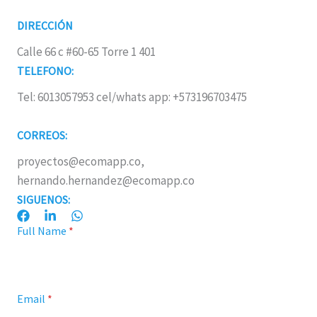
DIRECCIÓN
Calle 66 c #60-65 Torre 1 401
TELEFONO:
Tel: 6013057953 cel/whats app: +573196703475
CORREOS:
proyectos@ecomapp.co,
hernando.hernandez@ecomapp.co
SIGUENOS:
Full Name
*
Email
*