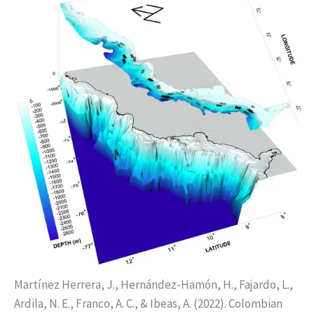
Martínez Herrera, J., Hernández-Hamón, H., Fajardo, L.,
Ardila, N. E., Franco, A. C., & Ibeas, A. (2022). Colombian