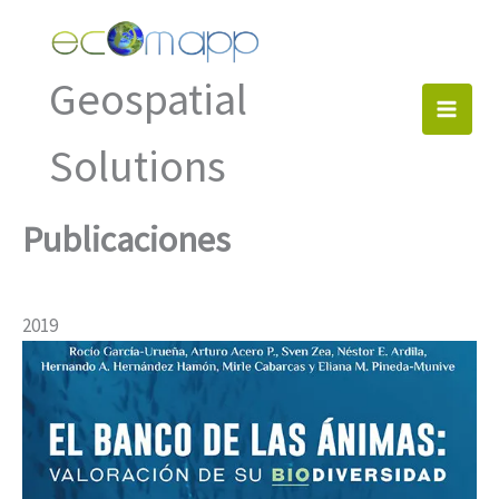
Ir
al
contenido
Geospatial
Solutions
Publicaciones
2019